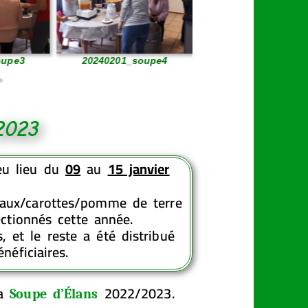
oupe3
20240201_soupe4
20240201_soupe
2023
u lieu du
09
au
15 janvier
aux/carottes/pomme de terre
ctionnés cette année.
 et le reste a été distribué
néficiaires.
la
2022/2023.
Soupe d’Élans