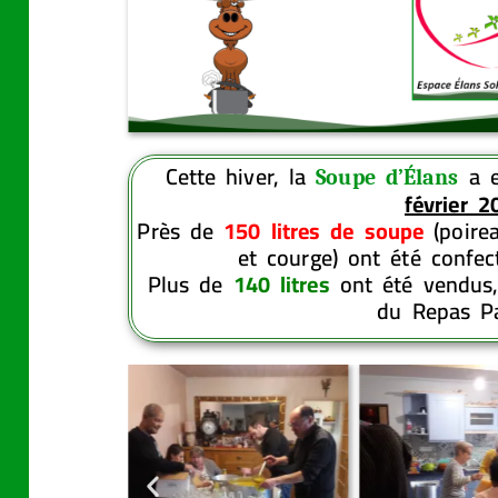
Cette hiver, la
a e
Soupe d’Élans
février 2
Près de
150 litres de soupe
(poire
et courge) ont été confec
Plus de
140 litres
ont été vendus, 
du Repas Pa