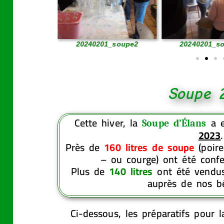
01_soupe1
20240201_soupe2
20240201_s
Soupe 
Cette hiver, la
a e
Soupe d’Élans
2023
.
Près de
160 litres de soupe
(poire
– ou courge) ont été confe
Plus de
140 litres
ont été vendus,
auprès de nos bé
Ci-dessous, les préparatifs pour 